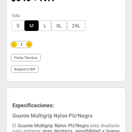
Talla
S
M
L
XL
2XL
＋
－
Ficha Técnica
Registro ISP
Especificaciones:
Guante Multigrip Nylon PU/Negro
El
Guante Multigrip Nylon PU/Negro
está diseñado
para entregar
gran destreza, sensibilidad y buena