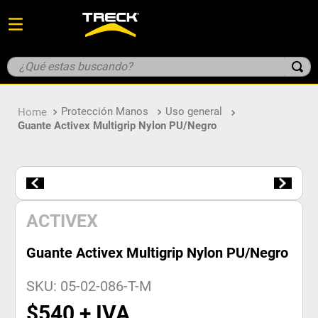
¿Qué estas buscando?
TÉRMINOS MÁS BUSCADOS
Protección Manos
Uso general
1
.
guante
Guante Activex Multigrip Nylon PU/Negro
2
.
geologo
3
.
overol
4
.
botin
5
.
parka
ACTIVEX
Guante Activex Multigrip Nylon PU/Negro
SKU
:
05-02-086-T-M
$
540