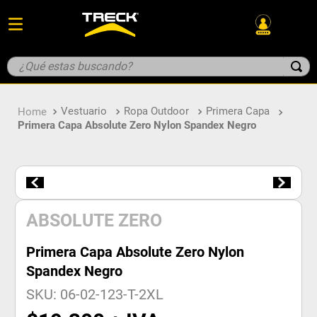
¿Qué estas buscando?
TÉRMINOS MÁS BUSCADOS
Vestuario
Ropa Outdoor
Primera Capa
1
.
guante
Primera Capa Absolute Zero Nylon Spandex Negro
2
.
geologo
3
.
botin
4
.
overol
5
.
casco
ABSOLUTE ZERO
Primera Capa Absolute Zero Nylon
Spandex Negro
SKU
:
06-02-123-T-2XL