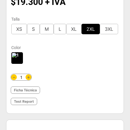
$
19
.
300
Talla
XS
S
M
L
XL
2XL
3XL
Color
＋
－
Ficha Técnica
Test Report