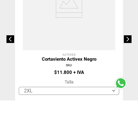
ACTIVEX
Cortaviento Activex Negro
SKU
:
$
11
.
800
Talla
2XL
＋
－