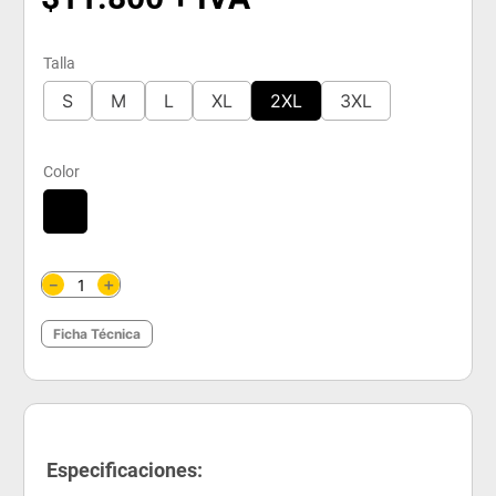
Talla
S
M
L
XL
2XL
3XL
Color
＋
－
Ficha Técnica
Especificaciones: