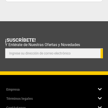
¡SUSCRÍBETE!
Y Entérate de Nuestras Ofertas y Novedades
Empresa
Términos legales
Quienes somos
Nuestra historia
Contáctanos