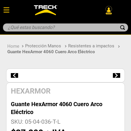
¿Qué estas buscando?
TÉRMINOS MÁS BUSCADOS
Protección Manos
Resistentes a impactos
1
.
guante
Guante HexArmor 4060 Cuero Arco Eléctrico
2
.
geologo
3
.
overol
4
.
botin
5
.
parka
HEXARMOR
Guante HexArmor 4060 Cuero Arco
Eléctrico
SKU
:
05-04-036-T-L