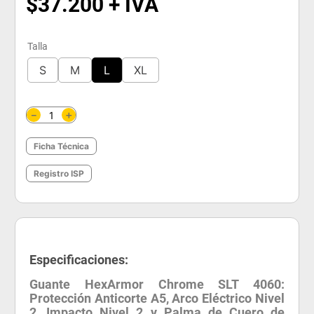
$
37
.
200
Talla
S
M
L
XL
＋
－
Ficha Técnica
Registro ISP
Especificaciones:
Guante HexArmor Chrome SLT 4060:
Protección Anticorte A5, Arco Eléctrico Nivel
2, Impacto Nivel 2 y Palma de Cuero de