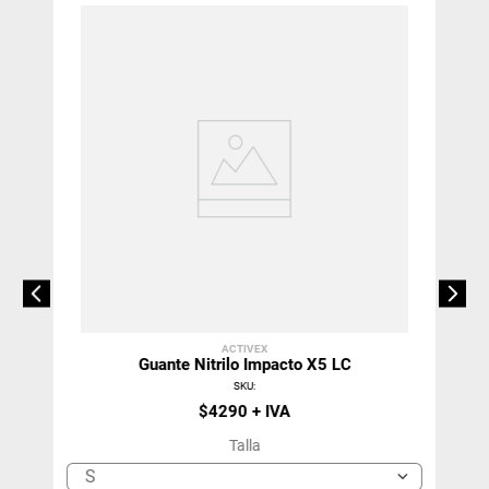
ACTIVEX
Guante Nitrilo Impacto X5 LC
SKU
:
$
4290
Talla
S