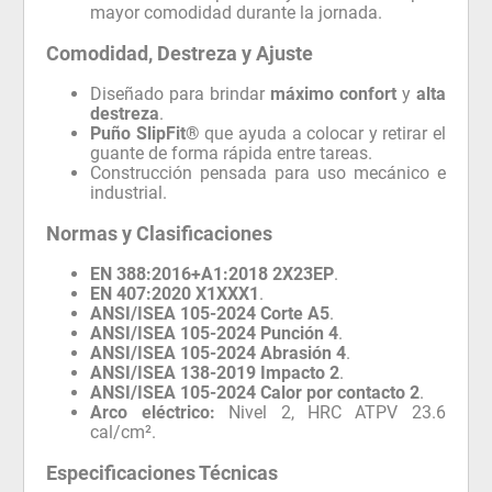
mayor comodidad durante la jornada.
Comodidad, Destreza y Ajuste
Diseñado para brindar
máximo confort
y
alta
destreza
.
Puño SlipFit®
que ayuda a colocar y retirar el
guante de forma rápida entre tareas.
Construcción pensada para uso mecánico e
industrial.
Normas y Clasificaciones
EN 388:2016+A1:2018 2X23EP
.
EN 407:2020 X1XXX1
.
ANSI/ISEA 105-2024 Corte A5
.
ANSI/ISEA 105-2024 Punción 4
.
ANSI/ISEA 105-2024 Abrasión 4
.
ANSI/ISEA 138-2019 Impacto 2
.
ANSI/ISEA 105-2024 Calor por contacto 2
.
Arco eléctrico:
Nivel 2, HRC ATPV 23.6
cal/cm².
Especificaciones Técnicas