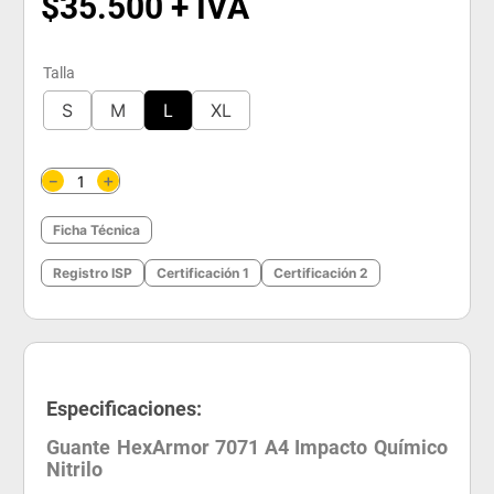
$
35
.
500
Talla
S
M
L
XL
＋
－
Ficha Técnica
Registro ISP
Certificación 1
Certificación 2
Especificaciones:
Guante HexArmor 7071 A4 Impacto Químico
Nitrilo