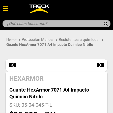
¿Qué estas buscando?
TÉRMINOS MÁS BUSCADOS
Protección Manos
Resistentes a químicos
1
.
guante
Guante HexArmor 7071 A4 Impacto Químico Nitrilo
2
.
geologo
3
.
overol
4
.
botin
5
.
parka
HEXARMOR
Guante HexArmor 7071 A4 Impacto
Químico Nitrilo
SKU
:
05-04-045-T-L