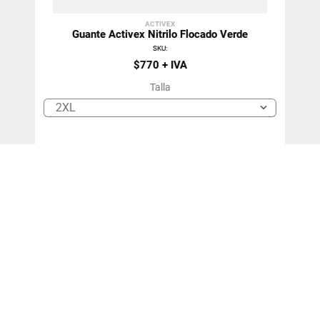
ACTIVEX
Guante Activex Nitrilo Flocado Verde
SKU
:
$
770
Talla
2XL
＋
－
¡SUSCRÍBETE!
Y Entérate de Nuestras Ofertas y Novedades