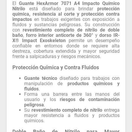
El
Guante HexArmor 7071 A4 Impacto Químico
Nitrilo
está diseñado para brindar
protección
química, resistencia al corte y protección contra
impactos
en trabajos exigentes con exposición a
fluidos y sustancias peligrosas. Su construcción
con
revestimiento completo de nitrilo de doble
baño
,
forro interior anticorte de 360°
y
dorso IR-
X® Impact Exoskeleton
permite un desempeño
confiable en entornos donde se requiere alta
destreza, cobertura extendida y mayor seguridad
frente a salpicaduras y riesgos mecánicos.
Protección Química y Contra Fluidos
Guante técnico
diseñado para trabajos con
manipulación de
productos químicos y
fluidos
.
Forma una barrera entre las manos del
usuario y los
riesgos de contaminación
peligrosa
.
Su
revestimiento completo de nitrilo
entrega
mayor resistencia a fluidos y productos
químicos.
Doble Baño de Nitrilo para Mayor