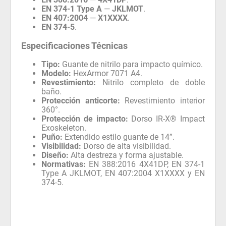
EN 374-1 Type A
—
JKLMOT
.
EN 407:2004
—
X1XXXX
.
EN 374-5
.
Especificaciones Técnicas
Tipo:
Guante de nitrilo para impacto químico.
Modelo:
HexArmor 7071 A4.
Revestimiento:
Nitrilo completo de doble
baño.
Protección anticorte:
Revestimiento interior
360°.
Protección de impacto:
Dorso IR-X® Impact
Exoskeleton.
Puño:
Extendido estilo guante de 14”.
Visibilidad:
Dorso de alta visibilidad.
Diseño:
Alta destreza y forma ajustable.
Normativas:
EN 388:2016 4X41DP, EN 374-1
Type A JKLMOT, EN 407:2004 X1XXXX y EN
374-5.