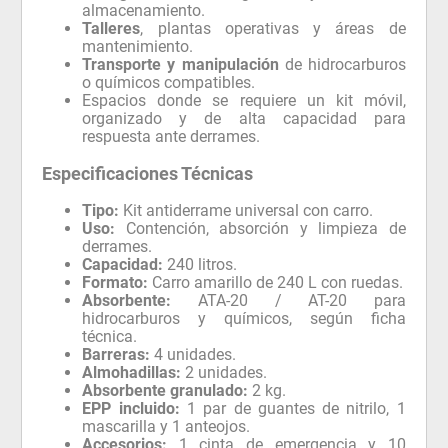
almacenamiento.
Talleres
, plantas operativas y áreas de
mantenimiento.
Transporte y manipulación
de hidrocarburos
o químicos compatibles.
Espacios donde se requiere un kit móvil,
organizado y de alta capacidad para
respuesta ante derrames.
Especificaciones Técnicas
Tipo:
Kit antiderrame universal con carro.
Uso:
Contención, absorción y limpieza de
derrames.
Capacidad:
240 litros.
Formato:
Carro amarillo de 240 L con ruedas.
Absorbente:
ATA-20 / AT-20 para
hidrocarburos y químicos, según ficha
técnica.
Barreras:
4 unidades.
Almohadillas:
2 unidades.
Absorbente granulado:
2 kg.
EPP incluido:
1 par de guantes de nitrilo, 1
mascarilla y 1 anteojos.
Accesorios:
1 cinta de emergencia y 10