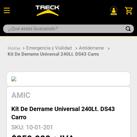
¿Qué estas buscando?
TÉRMINOS MÁS BUSCADOS
Emergencia y Vialidad
Antiderrame
1
.
guante
Kit De Derrame Universal 240Lt. DS43 Carro
2
.
geologo
3
.
overol
4
.
botin
5
.
parka
AMIC
Kit De Derrame Universal 240Lt. DS43
Carro
SKU
:
10-01-201