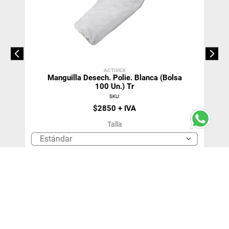
ACTIVEX
Manguilla Desech. Polie. Blanca (Bolsa
100 Un.) Tr
SKU
:
$
2850
Talla
Estándar
＋
－