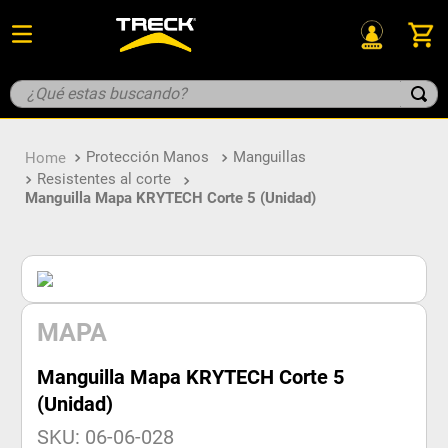
¿Qué estas buscando?
TÉRMINOS MÁS BUSCADOS
Protección Manos
Manguillas
1
.
guante
Manguilla Mapa KRYTECH Corte 5 (Unidad)
2
.
geologo
3
.
botin
4
.
overol
5
.
casco
MAPA
Manguilla Mapa KRYTECH Corte 5
(Unidad)
SKU
:
06-06-028