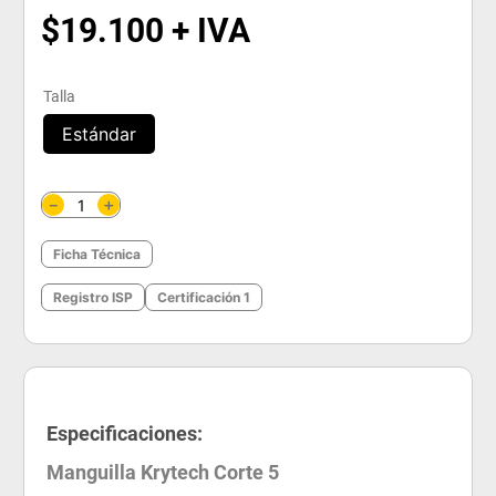
$
19
.
100
Talla
Estándar
＋
－
Ficha Técnica
Registro ISP
Certificación 1
Especificaciones:
Manguilla Krytech Corte 5
La
Manguilla Krytech Corte 5
está diseñada para