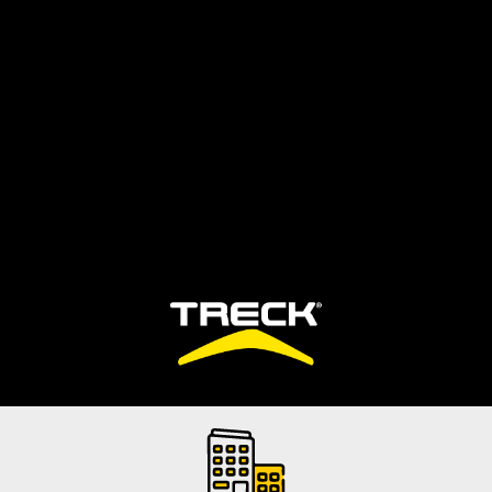
Despacho Gratis
Por Compras Sobre $120.000+IVA
tas buscando?
Catálogos
Sé distribu