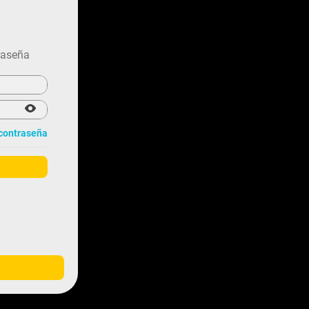
AMIC
AMIC
iluvio Sanitario 85
Pediluvio Sanitario 60
5 Incl 5 Lt. Amonio
X 40
traseña
Cuaternario
SKU
:
00-01-159
SKU
:
00-01-449
$
99
.
000
$
56
.
900
 contraseña
y novedades
Contáctanos